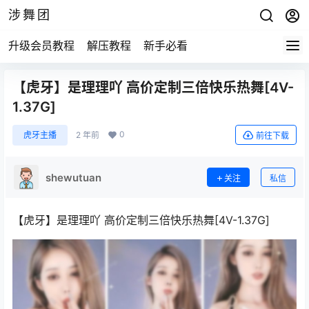
涉舞团
升级会员教程
解压教程
新手必看
【虎牙】是理理吖 高价定制三倍快乐热舞[4V-
1.37G]
0
虎牙主播
2 年前
前往下载
shewutuan
关注
私信
【虎牙】是理理吖 高价定制三倍快乐热舞[4V-1.37G]