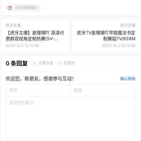
虎牙是理理吖
虎牙主播
虎牙主播
【虎牙主播】是理理吖 高清付
虎牙TV是理理吖早期魔法书定
费群双视角定制热舞[5V-
制舞蹈7V/659M
1.25G]
2024-5-2 12:10:26
2024-5-2 12:12:55
0 条回复
文章作者
管理员
A
M
欢迎您，新朋友，感谢参与互动！
确认修改