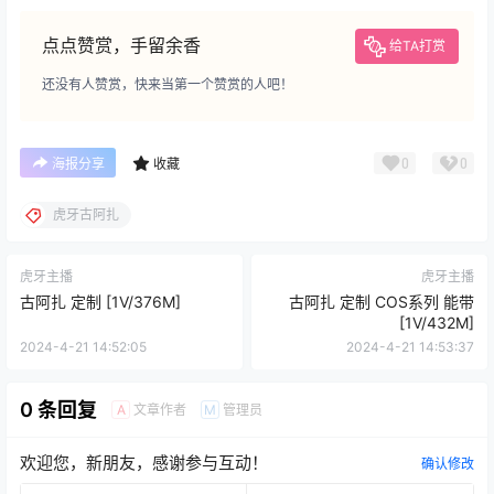
点点赞赏，手留余香
给TA打赏
还没有人赞赏，快来当第一个赞赏的人吧！
0
0
海报分享
收藏
虎牙古阿扎
虎牙主播
虎牙主播
古阿扎 定制 [1V/376M]
古阿扎 定制 COS系列 能带
[1V/432M]
2024-4-21 14:52:05
2024-4-21 14:53:37
0 条回复
文章作者
管理员
A
M
欢迎您，新朋友，感谢参与互动！
确认修改