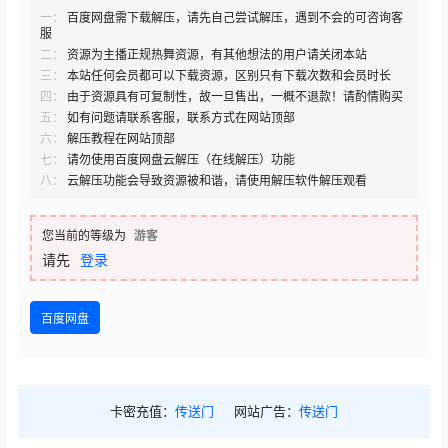
一：
百度网盘需下载解压，请先自己尝试解压，遇到不会的可咨询客
服
二：
资源为主播正规热舞资源，有其他想法的用户请关闭本站
三：
本站任何会员都可以下载资源，区别只有下载次数和会员时长
四：
由于资源具有可复制性，故一旦售出，一概不退款！请酌情购买
五：
如有问题请联系客服，联系方式在网站顶部
六：
解压教程在网站顶部
七：
请勿使用百度网盘云解压（在线解压）功能
八：
云解压功能会导致资源被和谐，请使用解压软件解压观看
您当前的等级为
游客
请先
登录
百度网盘
卡密充值：
传送门
网站广告：
传送门